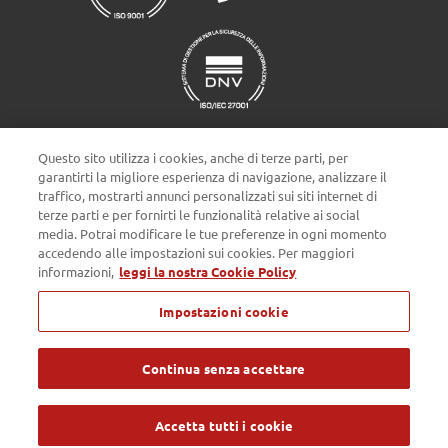
Questo sito utilizza i cookies, anche di terze parti, per
garantirti la migliore esperienza di navigazione, analizzare il
traffico, mostrarti annunci personalizzati sui siti internet di
terze parti e per fornirti le funzionalità relative ai social
Impostazioni cookie
media. Potrai modificare le tue preferenze in ogni momento
accedendo alle impostazioni sui cookies. Per maggiori
informazioni,
leggi la nostra Cookie Policy
Privacy policy
Cookie Policy
Note Legali
Impostazioni cookie
Passepartout s.p.a. - Società a socio unico - c/o SM HUB - Via
Consiglio dei Sessanta 99, 47891 Dogana Repubblica di San Marino
- Tel. 0549 978011 - Numero Verde 800 414243 - Codice Operatore
Economico SM03473 - Iscrizione Registro Società n° 6210 del 6
Continua senza accettare
agosto 2010 - Iscrizione Registro delle attività e-commerce n° 55 -
Capitale Sociale € 4.800.000 i.v. - Tutti i diritti riservati
Accetta tutti i cookie