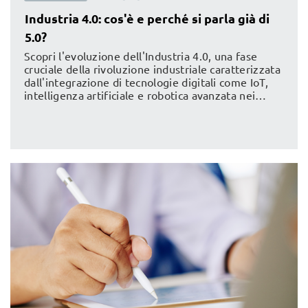
Industria 4.0: cos'è e perché si parla già di
5.0?
Scopri l'evoluzione dell'Industria 4.0, una fase
cruciale della rivoluzione industriale caratterizzata
dall'integrazione di tecnologie digitali come IoT,
intelligenza artificiale e robotica avanzata nei
processi produttivi. In questo articolo esploriamo
le caratteristiche chiave di questa trasformazione
e le ragioni per cui si sta già parlando di Industria
5.0, una nuova frontiera che promette di
combinare l'automazione avanzata con un
approccio umanocentrico e sostenibile. Dalla
fabbrica intelligente alla personalizzazione di
massa, approfondisci come le tecnologie
emergenti stanno ridisegnando il futuro del
settore manifatturiero.