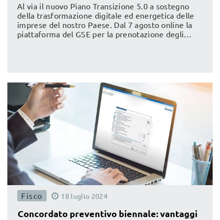
sostenibilità
Al via il nuovo Piano Transizione 5.0 a sostegno
della trasformazione digitale ed energetica delle
imprese del nostro Paese. Dal 7 agosto online la
piattaforma del GSE per la prenotazione degli
incentivi con crediti d'imposta fino al 45%
dell'investimento.
Fisco
18
luglio
2024
Concordato preventivo biennale: vantaggi