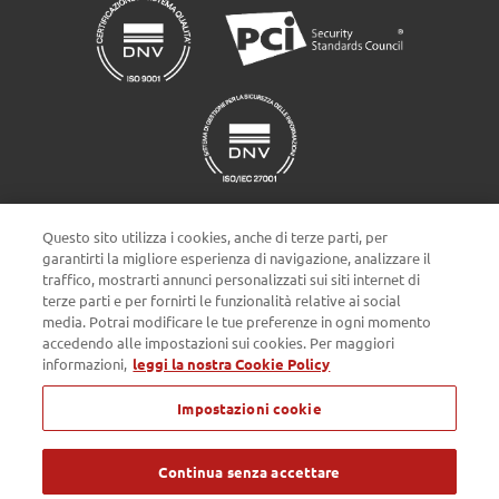
Questo sito utilizza i cookies, anche di terze parti, per
garantirti la migliore esperienza di navigazione, analizzare il
traffico, mostrarti annunci personalizzati sui siti internet di
terze parti e per fornirti le funzionalità relative ai social
Impostazioni cookie
media. Potrai modificare le tue preferenze in ogni momento
accedendo alle impostazioni sui cookies. Per maggiori
informazioni,
leggi la nostra Cookie Policy
Privacy policy
Cookie Policy
Note Legali
Impostazioni cookie
Passepartout s.p.a. - Società a socio unico - c/o SM HUB - Via
Consiglio dei Sessanta 99, 47891 Dogana Repubblica di San Marino
- Tel. 0549 978011 - Numero Verde 800 414243 - Codice Operatore
Economico SM03473 - Iscrizione Registro Società n° 6210 del 6
Continua senza accettare
agosto 2010 - Iscrizione Registro delle attività e-commerce n° 55 -