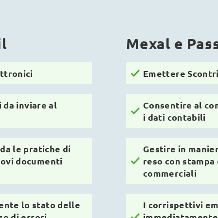
l
Mexal e Pas
ttronici
Emettere Scontrin
i da inviare al
Consentire al co
i dati contabili
da le pratiche di
Gestire in manier
uovi documenti
reso con stampa 
commerciali
nte lo stato delle
I corrispettivi e
so di errori
immediatamente d