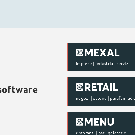
imprese | industria | servizi
 software
negozi | catene | parafarmaci
ristoranti | bar | gelaterie