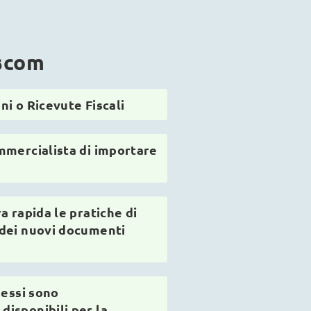
scom
i o Ricevute Fiscali
mmercialista di importare
a rapida le pratiche di
dei nuovi documenti
messi sono
isponibili per la