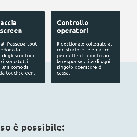
faccia
Controllo
screen
operatori
nali Passepartout
Il gestionale collegato al
vedono la
registratore telematico
 degli scontrini
permette di monitorare
ici sono tutti
la responsabilità di ogni
di una comoda
singolo operatore di
cia touchscreen.
cassa.
so è possibile: