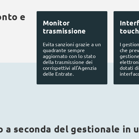
onto e
Monitor
Inter
trasmissione
touch
Evita sanzioni grazie a un
I gestio
quadrante sempre
che pre
aggiornato con lo stato
gestione
della trasmissione dei
elettron
corrispettivi all'Agenzia
dotati 
delle Entrate.
interfac
o a seconda del gestionale in u