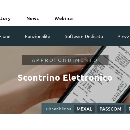
story
News
Webinar
zione
Funzionalità
Software Dedicato
Prezzi
APPROFONDIMENTO
Scontrino Elettronico
MEXAL
PASSCOM
Disponibile su