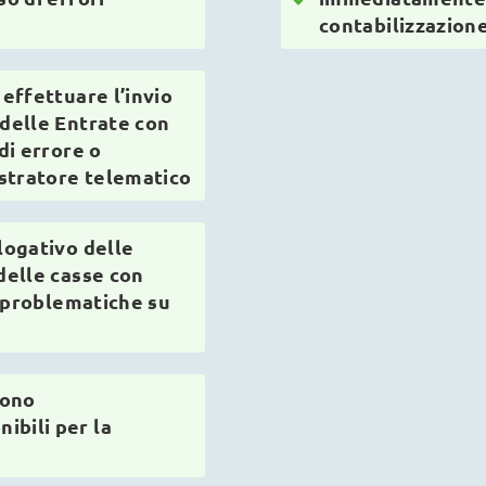
contabilizzazion
 effettuare l’invio
 delle Entrate con
di errore o
istratore telematico
logativo delle
delle casse con
di problematiche su
sono
bili per la