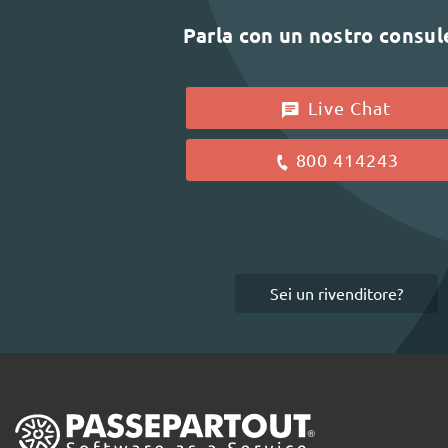
Parla con un nostro consu
Live Chat
800 414243
Sei un rivenditore?