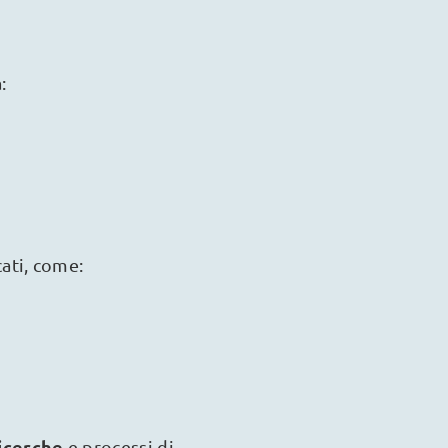
:
cati, come:
icerche
e processi di