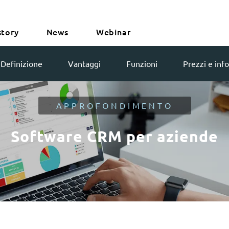
story
News
Webinar
Definizione
Vantaggi
Funzioni
Prezzi e info
APPROFONDIMENTO
Software CRM per aziende