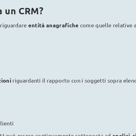
a un CRM?
entità anagrafiche
o riguardare
come quelle relative a
zioni
riguardanti il rapporto con i soggetti sopra elen
lienti
analisi
r
CRM può essere continuamente sottoposta ad
,