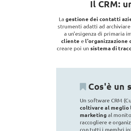
Il CRM: u
gestione dei contatti azi
La
strumenti adatti ad archiviar
a un'esigenza di primaria i
cliente
l'organizzazione 
e
sistema di trac
creare poi un
Cos'è un 
Un software CRM (Cu
coltivare al meglio l
marketing
al monit
raccogliere e organi
con tutti i membri in