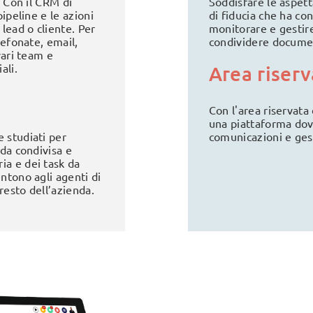
. Con il CRM di
Soddisfare le aspetta
ipeline e le azioni
di fiducia che ha co
lead o cliente. Per
monitorare e gestire
lefonate, email,
condividere documen
vari team e
ali.
Area riserv
Con l'area riservata
una piattaforma dove
 studiati per
comunicazioni e gest
nda condivisa e
ia e dei task da
ntono agli agenti di
resto dell’azienda.