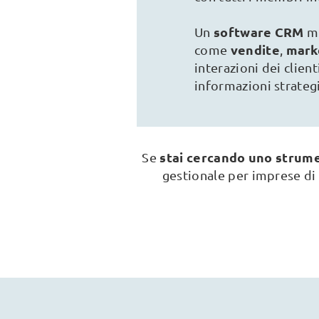
software CRM
Un
mi
vendite
mark
come
,
interazioni dei clien
informazioni strategi
stai cercando uno strum
Se
gestionale per imprese d