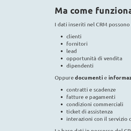
Ma come funzion
I dati inseriti nel CRM posson
clienti
fornitori
lead
opportunità di vendita
dipendenti
documenti
informa
Oppure
e
contratti e scadenze
fatture e pagamenti
condizioni commerciali
ticket di assistenza
interazioni con il servizio c
La base dati in possesso del 