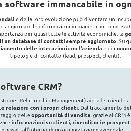
n software immancabile in og
endali
e della loro evoluzione può diventare un incubo
e e aggiornare le informazioni in maniera automatizza
ge
mportanza per quasi tutte le attività economiche, la
di un database di contatti sempre aggiornato
. Su q
ciamento delle interazioni con l'azienda
comuni
e di
tipologie di contatto (lead, prospect, clienti).
software CRM?
stomer Relationship Management) aiuta le aziende a
e relazioni con i propri clienti
. Dal tracciamento de
opportunità di vendita
oraggio delle
, grazie al CRM è
informazioni su clienti, rivenditori e prospec
zzare
teressati all'interno di un'organizzazione aziendale.