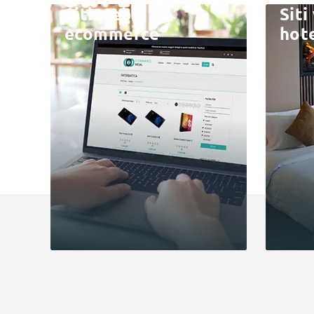
Siti web
Siti
ecommerce
hot