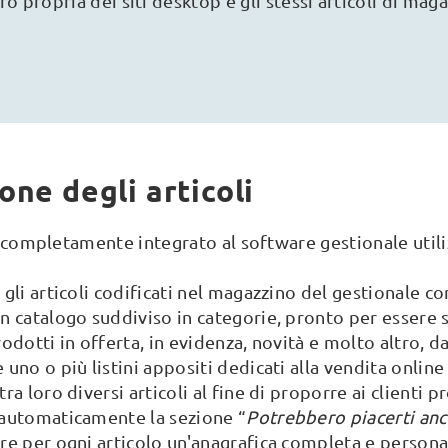
o propria dei siti desktop e gli stessi articoli di maga
one degli articoli
completamente integrato al software gestionale utili
gli articoli codificati nel magazzino del gestionale c
n catalogo suddiviso in categorie, pronto per essere 
odotti in offerta, in evidenza, novità e molto altro, d
uno o più listini appositi dedicati alla vendita online
ra loro diversi articoli al fine di proporre ai clienti 
automaticamente la sezione “
Potrebbero piacerti a
re per ogni articolo un'anagrafica completa e personal