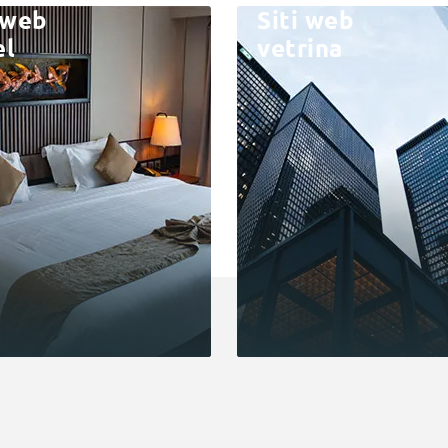
 web
Siti web
el
vetrina