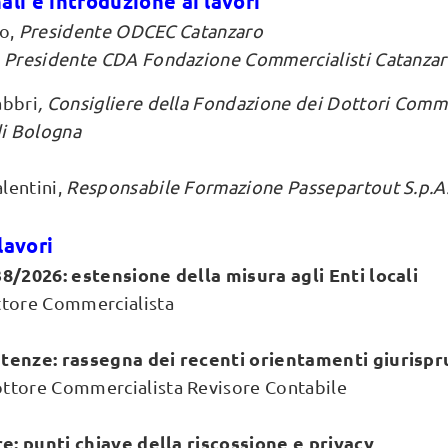
nali e introduzione ai lavori
ro,
Presidente ODCEC Catanzaro
, Presidente CDA Fondazione Commercialisti Catanza
abbri
, Consigliere della Fondazione dei Dottori Commer
di Bologna
lentini,
Responsabile Formazione Passepartout S.p.A
lavori
38/2026: estensione della misura agli Enti locali
ttore Commercialista
tenze: rassegna dei recenti orientamenti giurispr
ttore Commercialista Revisore Contabile
re: punti chiave della riscossione e privacy