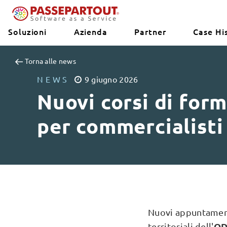
Soluzioni
Azienda
Partner
Case Hi
Torna alle news
NEWS
9
giugno
2026
Nuovi corsi di for
per commercialist
Nuovi appuntament
OD
territoriali dell'