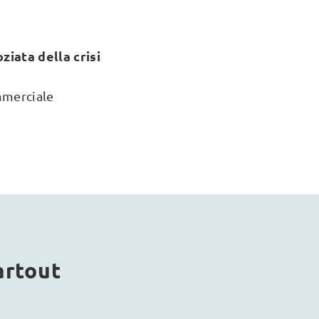
iata della crisi
mmerciale
artout