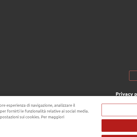
Privacy p
iore esperienza di navigazione, analizzare il
Passepartout s.p.a. - Società a 
 per fornirti le funzionalità relative ai social media.
Repubblica di San Marino - Tel
postazioni sui cookies. Per maggiori
SM03473 - Iscrizione Registro Soc
commerce n° 55 - Capitale Sociale €