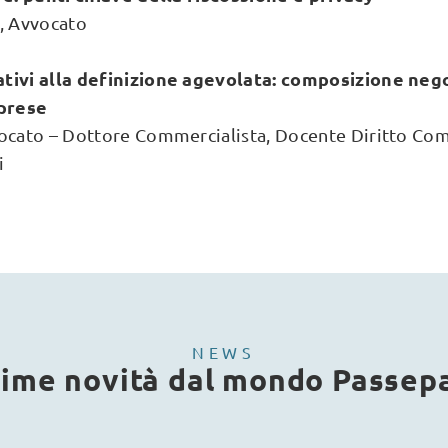
i, Avvocato
tivi alla definizione agevolata: composizione negoz
mprese
vocato – Dottore Commercialista, Docente Diritto Co
i
NEWS
time novità dal mondo Passep