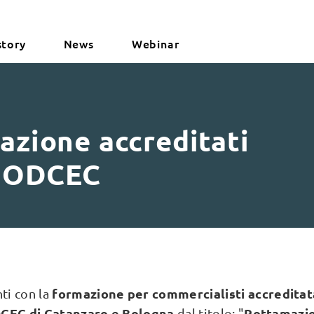
story
News
Webinar
mazione accreditati
i ODCEC
formazione per commercialisti accredita
i con la
CEC di Catanzaro e Bologna
Rottamazio
dal titolo: "