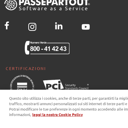
CERTIFICAZIONI
Questo sito utilizza i cookies, anche di terze parti, per garantirti la migl
traffico, mostrarti annunci personalizzati sui siti internet di terze parti e
Potrai modificare le tue preferenze in ogni momento accedendo alle im
informazioni,
leggi la nostra Cookie Policy