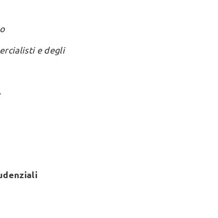
ro
cialisti e degli
.
udenziali