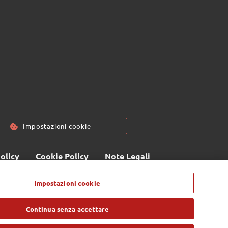
Impostazioni cookie
olicy
Cookie Policy
Note Legali
socio unico - c/o SM HUB - Via Consiglio dei Sessanta 99, 47891 Dogana
Impostazioni cookie
. 0549 978011 - Numero Verde 800 414243 - Codice Operatore Economico
ietà n° 6210 del 6 agosto 2010 - Iscrizione Registro delle attività e-
 4.800.000 i.v. - Tutti i diritti riservati
Continua senza accettare