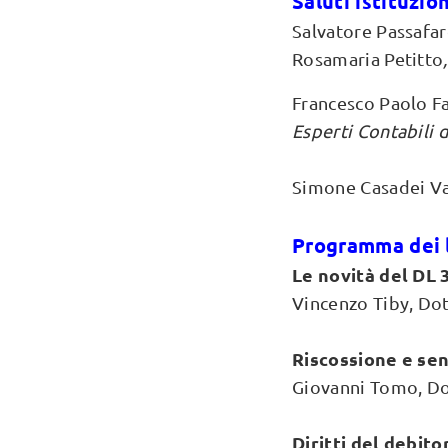
Saluti istituzio
Salvatore Passafa
Rosamaria Petitto
Francesco Paolo F
Esperti Contabili 
Simone Casadei Va
Programma dei 
Le novità del DL 
Vincenzo Tiby, Do
Riscossione e sen
Giovanni Tomo, Do
Diritti del debito