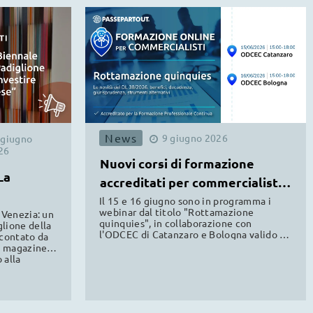
News
9
giugno
2026
giugno
26
Nuovi corsi di formazione
La
accreditati per commercialisti
ODCEC
Il 15 e 16 giugno sono in programma i
webinar dal titolo "Rottamazione
 Venezia: un
quinquies", in collaborazione con
lione della
l'ODCEC di Catanzaro e Bologna valido al
ccontato da
fine della formazione professionale
mo magazine
continua.
 alla
a news.