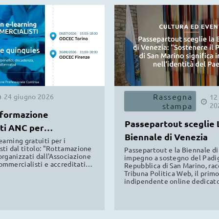
Rassegna
24
giugno
2026
12
stampa
20
 formazione
Passepartout sceglie 
ti ANC per
Biennale di Venezia
alisti
earning gratuiti per i
ti dal titolo: "Rottamazione
Passepartout e la Biennale di
organizzati dall'Associazione
impegno a sostegno del Padig
mmercialisti e accreditati
Repubblica di San Marino, ra
Firenze e Torino, validi per la
Tribuna Politica Web, il pri
professionale continua.
indipendente online dedicato
politica sammarinese. Leggi l