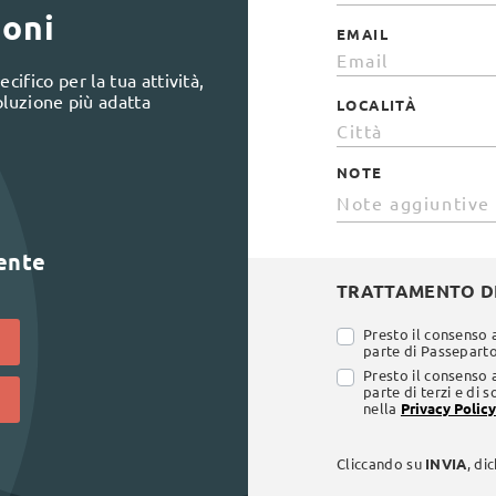
ioni
EMAIL
cifico per la tua attività,
oluzione più adatta
LOCALITÀ
NOTE
lente
TRATTAMENTO DE
Presto il consenso 
parte di Passepartou
Presto il consenso 
parte di terzi e di 
nella
Privacy Policy
Cliccando su
INVIA
, di