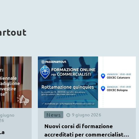
artout
News
9
giugno
2026
giugno
26
Nuovi corsi di formazione
La
accreditati per commercialisti