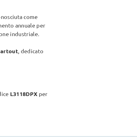
iconosciuta come
amento annuale per
one industriale.
partout
, dedicato
L3118DPX
odice
per