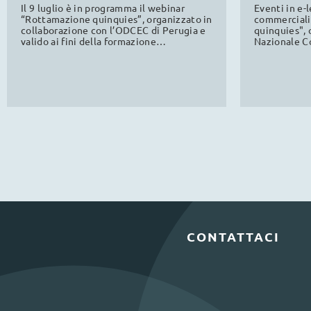
ODCEC
commerci
Il 9 luglio è in programma il webinar
Eventi in e-l
“Rottamazione quinquies”, organizzato in
commercialis
collaborazione con l’ODCEC di Perugia e
quinquies", 
valido ai fini della formazione
Nazionale Co
professionale continua.
dagli ANC di 
formazione 
CONTATTACI