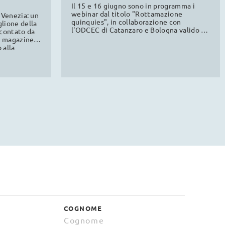
ODCEC
Il 15 e 16 giugno sono in programma i
webinar dal titolo "Rottamazione
 Venezia: un
quinquies", in collaborazione con
lione della
l'ODCEC di Catanzaro e Bologna valido al
ccontato da
fine della formazione professionale
mo magazine
continua.
 alla
a news.
COGNOME