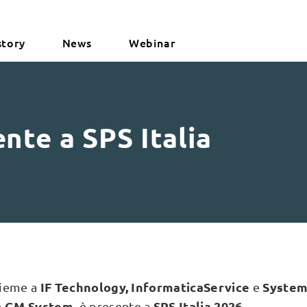
story
News
Webinar
nte a SPS Italia
IF Technology, InformaticaService
System
ieme a
e
GM System
SPS Italia 2026.
n
, è presente
a