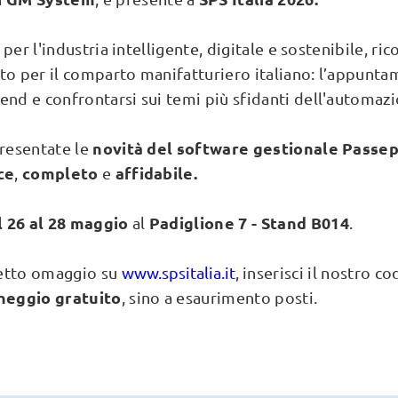
ra per l'industria intelligente, digitale e sostenibile, r
to per il comparto manifatturiero italiano: l’appunt
end e confrontarsi sui temi più sfidanti dell'automazi
novità del software gestionale Passe
presentate le
ce
completo
affidabile.
,
e
l 26 al 28 maggio
Padiglione 7 - Stand B014
al
.
lietto omaggio su
www.spsitalia.it
, inserisci il nostro c
heggio gratuito
, sino a esaurimento posti.