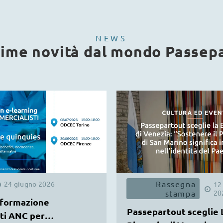
NEWS
time novità dal mondo Passep
Rassegna
24
giugno
2026
12
stampa
20
 formazione
Passepartout sceglie 
ti ANC per