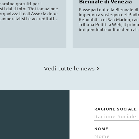
Biennale di Venezia
alisti
earning gratuiti per i
ti dal titolo: "Rottamazione
Passepartout e la Biennale di
organizzati dall'Associazione
impegno a sostegno del Padig
mmercialisti e accreditati
Repubblica di San Marino, ra
Firenze e Torino, validi per la
Tribuna Politica Web, il pri
professionale continua.
indipendente online dedicato
politica sammarinese. Leggi l
Vedi tutte le news
RAGIONE SOCIALE
NOME